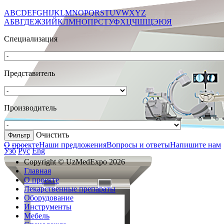
A
B
C
D
E
F
G
H
I
J
K
L
M
N
O
P
Q
R
S
T
U
V
W
X
Y
Z
А
Б
В
Г
Д
Е
Ж
З
И
Й
К
Л
М
Н
О
П
Р
С
Т
У
Ф
Х
Ц
Ч
Ш
Щ
Э
Ю
Я
Специализация
Представитель
Производитель
Очистить
О проекте
Наши предложения
Вопросы и ответы
Напишите нам
Узб
Рус
Eng
Copyright © UzMedExpo 2026
Главная
О проекте
Лекарственные препараты
Оборудование
Инструменты
Мебель