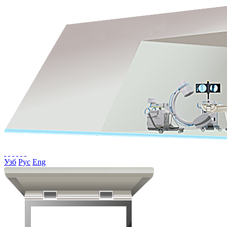
Узб
Рус
Eng