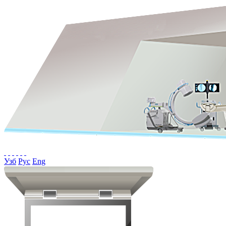
Узб
Рус
Eng