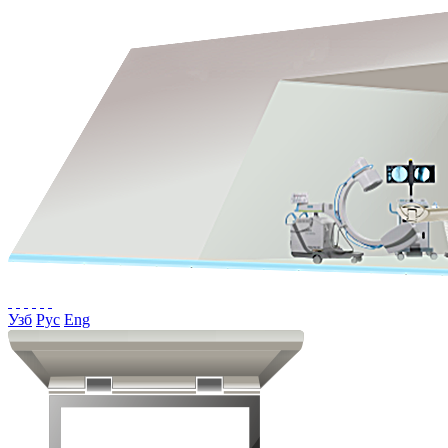
Узб
Рус
Eng