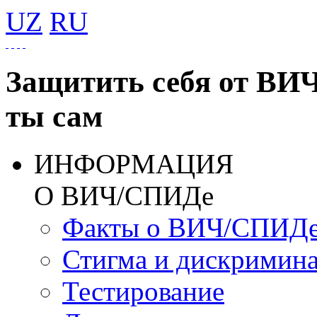
UZ
RU
Защитить себя от ВИ
ты сам
ИНФОРМАЦИЯ
О ВИЧ/СПИДе
Факты о ВИЧ/СПИД
Стигма и дискримин
Тестирование