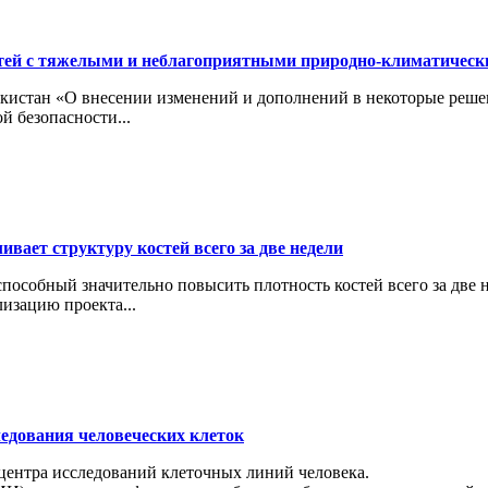
тей с тяжелыми и неблагоприятными природно-климатичес
кистан «О внесении изменений и дополнений в некоторые реше
й безопасности...
вает структуру костей всего за две недели
особный значительно повысить плотность костей всего за две н
изацию проекта...
ледования человеческих клеток
 центра исследований клеточных линий человека.