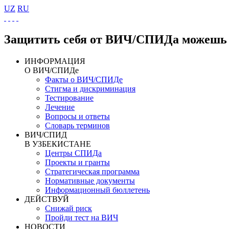
UZ
RU
Защитить себя от ВИЧ/СПИДа можешь 
ИНФОРМАЦИЯ
О ВИЧ/СПИДе
Факты о ВИЧ/СПИДе
Стигма и дискриминация
Тестирование
Лечение
Вопросы и ответы
Словарь терминов
ВИЧ/СПИД
В УЗБЕКИСТАНЕ
Центры СПИДа
Проекты и гранты
Стратегическая программа
Нормативные документы
Информационный бюллетень
ДЕЙСТВУЙ
Снижай риск
Пройди тест на ВИЧ
НОВОСТИ