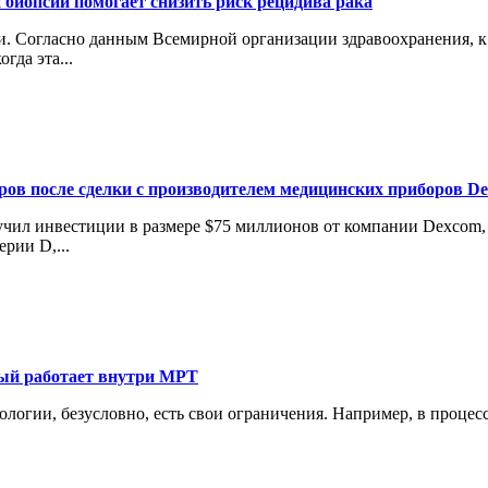
 биопсии помогает снизить риск рецидива рака
 Согласно данным Всемирной организации здравоохранения, к 2
гда эта...
аров после сделки с производителем медицинских приборов D
лучил инвестиции в размере $75 миллионов от компании Dexcom
рии D,...
рый работает внутри МРТ
нологии, безусловно, есть свои ограничения. Например, в проце