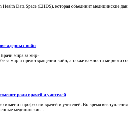
 Health Data Space (EHDS), которая объединит медицинские да
ние ядерных войн
«Врачи мира за мир».
ьбе за мир и предотвращении войн, а также важности мирного с
изменит роли врачей и учителей
ьно изменит профессии врачей и учителей. Во время выступлени
венные медицинские...