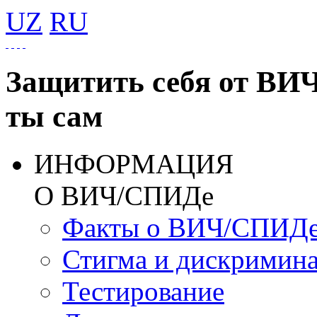
UZ
RU
Защитить себя от ВИ
ты сам
ИНФОРМАЦИЯ
О ВИЧ/СПИДе
Факты о ВИЧ/СПИД
Стигма и дискримин
Тестирование