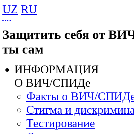
UZ
RU
Защитить себя от ВИ
ты сам
ИНФОРМАЦИЯ
О ВИЧ/СПИДе
Факты о ВИЧ/СПИД
Стигма и дискримин
Тестирование