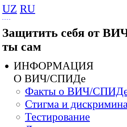
UZ
RU
Защитить себя от ВИ
ты сам
ИНФОРМАЦИЯ
О ВИЧ/СПИДе
Факты о ВИЧ/СПИД
Стигма и дискримин
Тестирование