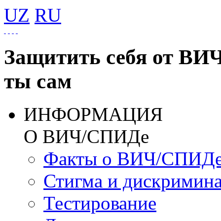
UZ
RU
Защитить себя от ВИ
ты сам
ИНФОРМАЦИЯ
О ВИЧ/СПИДе
Факты о ВИЧ/СПИД
Стигма и дискримин
Тестирование