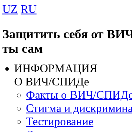
UZ
RU
Защитить себя от ВИ
ты сам
ИНФОРМАЦИЯ
О ВИЧ/СПИДе
Факты о ВИЧ/СПИД
Стигма и дискримин
Тестирование