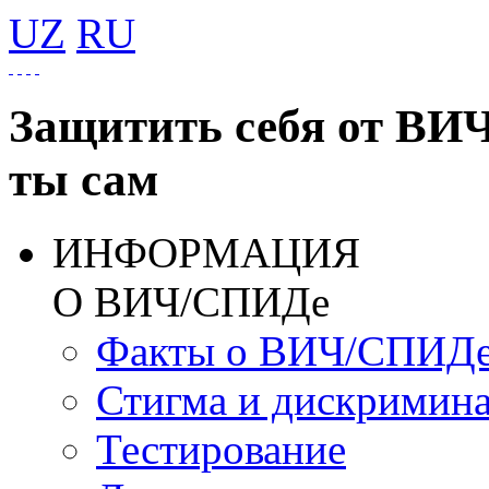
UZ
RU
Защитить себя от ВИ
ты сам
ИНФОРМАЦИЯ
О ВИЧ/СПИДе
Факты о ВИЧ/СПИД
Стигма и дискримин
Тестирование