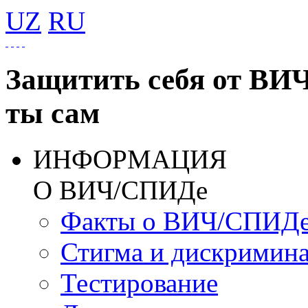
UZ
RU
Защитить себя от ВИ
ты сам
ИНФОРМАЦИЯ
О ВИЧ/СПИДе
Факты о ВИЧ/СПИД
Стигма и дискримин
Тестирование