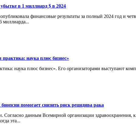
 убытке в 1 миллиард $ в 2024
опубликовала финансовые результаты за полный 2024 год и четв
6 миллиарда...
 практика: наука плюс бизнес»
актика: наука плюс бизнес». Его организаторами выступают ко
 биопсии помогает снизить риск рецидива рака
 Согласно данным Всемирной организации здравоохранения, к 2
гда эта...