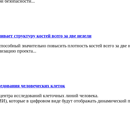
й безопасности...
вает структуру костей всего за две недели
особный значительно повысить плотность костей всего за две н
изацию проекта...
ледования человеческих клеток
 центра исследований клеточных линий человека.
И), которые в цифровом виде будут отображать динамический пр