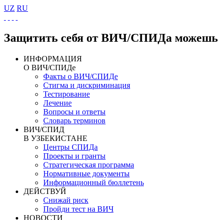
UZ
RU
Защитить себя от ВИЧ/СПИДа можешь 
ИНФОРМАЦИЯ
О ВИЧ/СПИДе
Факты о ВИЧ/СПИДе
Стигма и дискриминация
Тестирование
Лечение
Вопросы и ответы
Словарь терминов
ВИЧ/СПИД
В УЗБЕКИСТАНЕ
Центры СПИДа
Проекты и гранты
Стратегическая программа
Нормативные документы
Информационный бюллетень
ДЕЙСТВУЙ
Снижай риск
Пройди тест на ВИЧ
НОВОСТИ