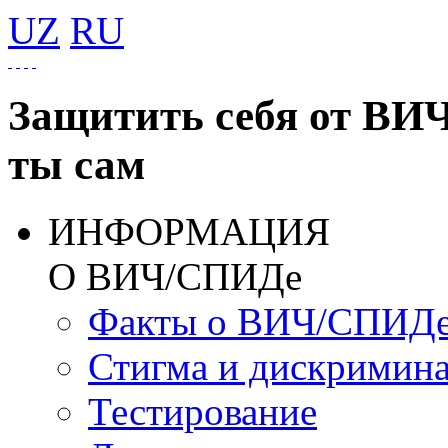
UZ
RU
Защитить себя от ВИ
ты сам
ИНФОРМАЦИЯ
О ВИЧ/СПИДе
Факты о ВИЧ/СПИД
Стигма и дискримин
Тестирование