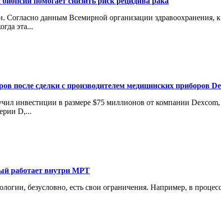
 биопсии помогает снизить риск рецидива рака
 Согласно данным Всемирной организации здравоохранения, к 2
гда эта...
аров после сделки с производителем медицинских приборов D
лучил инвестиции в размере $75 миллионов от компании Dexcom
рии D,...
рый работает внутри МРТ
нологии, безусловно, есть свои ограничения. Например, в проце