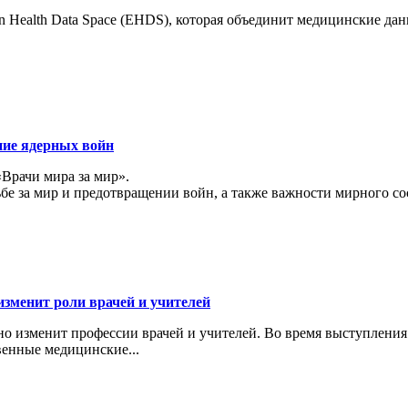
 Health Data Space (EHDS), которая объединит медицинские да
ние ядерных войн
«Врачи мира за мир».
ьбе за мир и предотвращении войн, а также важности мирного с
изменит роли врачей и учителей
ьно изменит профессии врачей и учителей. Во время выступлени
венные медицинские...