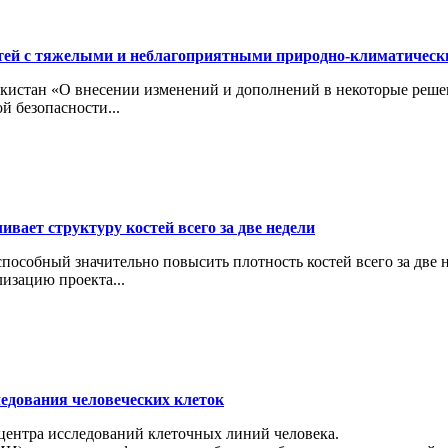
тей с тяжелыми и неблагоприятными природно-климатичес
кистан «О внесении изменений и дополнений в некоторые реше
й безопасности...
вает структуру костей всего за две недели
особный значительно повысить плотность костей всего за две н
изацию проекта...
ледования человеческих клеток
 центра исследований клеточных линий человека.