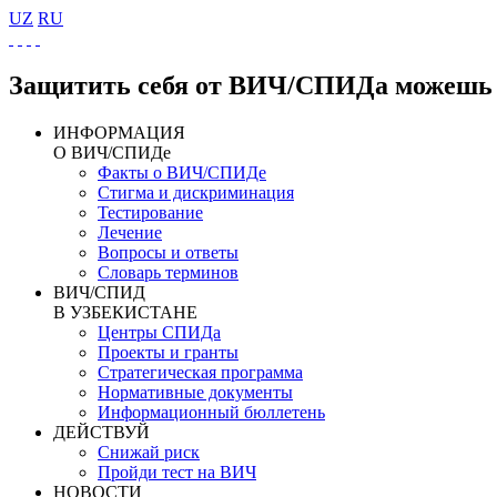
UZ
RU
Защитить себя от ВИЧ/СПИДа можешь 
ИНФОРМАЦИЯ
О ВИЧ/СПИДе
Факты о ВИЧ/СПИДе
Стигма и дискриминация
Тестирование
Лечение
Вопросы и ответы
Словарь терминов
ВИЧ/СПИД
В УЗБЕКИСТАНЕ
Центры СПИДа
Проекты и гранты
Стратегическая программа
Нормативные документы
Информационный бюллетень
ДЕЙСТВУЙ
Снижай риск
Пройди тест на ВИЧ
НОВОСТИ