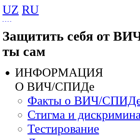
UZ
RU
Защитить себя от ВИ
ты сам
ИНФОРМАЦИЯ
О ВИЧ/СПИДе
Факты о ВИЧ/СПИД
Стигма и дискримин
Тестирование