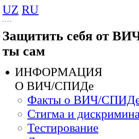
UZ
RU
Защитить себя от ВИ
ты сам
ИНФОРМАЦИЯ
О ВИЧ/СПИДе
Факты о ВИЧ/СПИД
Стигма и дискримин
Тестирование