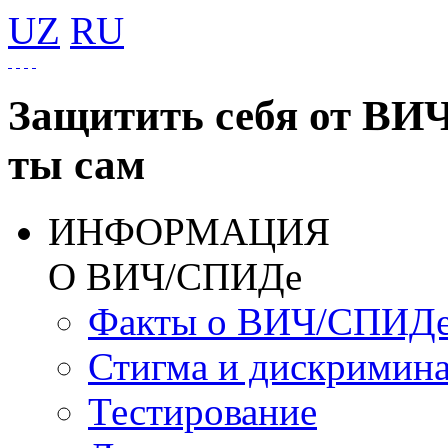
UZ
RU
Защитить себя от ВИ
ты сам
ИНФОРМАЦИЯ
О ВИЧ/СПИДе
Факты о ВИЧ/СПИД
Стигма и дискримин
Тестирование