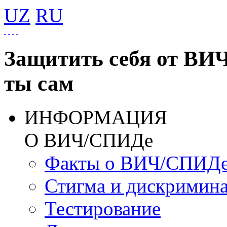
UZ
RU
Защитить себя от ВИ
ты сам
ИНФОРМАЦИЯ
О ВИЧ/СПИДе
Факты о ВИЧ/СПИД
Стигма и дискримин
Тестирование