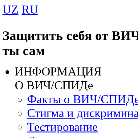
UZ
RU
Защитить себя от ВИ
ты сам
ИНФОРМАЦИЯ
О ВИЧ/СПИДе
Факты о ВИЧ/СПИД
Стигма и дискримин
Тестирование