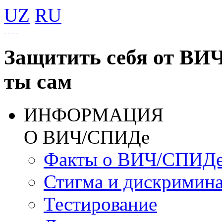
UZ
RU
Защитить себя от ВИ
ты сам
ИНФОРМАЦИЯ
О ВИЧ/СПИДе
Факты о ВИЧ/СПИД
Стигма и дискримин
Тестирование