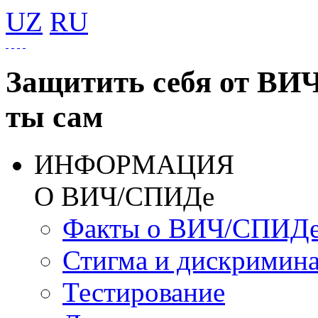
UZ
RU
Защитить себя от ВИ
ты сам
ИНФОРМАЦИЯ
О ВИЧ/СПИДе
Факты о ВИЧ/СПИД
Стигма и дискримин
Тестирование