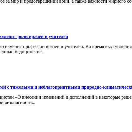
ьбе за мир и предотвращении войн, а также важности мирного с
изменит роли врачей и учителей
ьно изменит профессии врачей и учителей. Во время выступлени
венные медицинские...
тей с тяжелыми и неблагоприятными природно-климатичес
кистан «О внесении изменений и дополнений в некоторые реше
й безопасности...