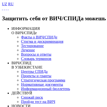
UZ
RU
Защитить себя от ВИЧ/СПИДа можешь 
ИНФОРМАЦИЯ
О ВИЧ/СПИДе
Факты о ВИЧ/СПИДе
Стигма и дискриминация
Тестирование
Лечение
Вопросы и ответы
Словарь терминов
ВИЧ/СПИД
В УЗБЕКИСТАНЕ
Центры СПИДа
Проекты и гранты
Стратегическая программа
Нормативные документы
Информационный бюллетень
ДЕЙСТВУЙ
Снижай риск
Пройди тест на ВИЧ
НОВОСТИ