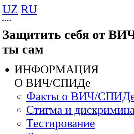
UZ
RU
Защитить себя от ВИ
ты сам
ИНФОРМАЦИЯ
О ВИЧ/СПИДе
Факты о ВИЧ/СПИД
Стигма и дискримин
Тестирование