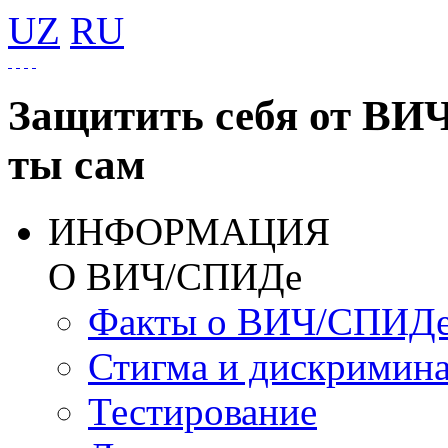
UZ
RU
Защитить себя от ВИ
ты сам
ИНФОРМАЦИЯ
О ВИЧ/СПИДе
Факты о ВИЧ/СПИД
Стигма и дискримин
Тестирование