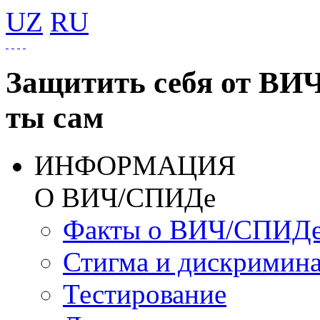
UZ
RU
Защитить себя от ВИ
ты сам
ИНФОРМАЦИЯ
О ВИЧ/СПИДе
Факты о ВИЧ/СПИД
Стигма и дискримин
Тестирование