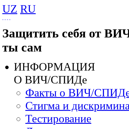
UZ
RU
Защитить себя от ВИ
ты сам
ИНФОРМАЦИЯ
О ВИЧ/СПИДе
Факты о ВИЧ/СПИД
Стигма и дискримин
Тестирование