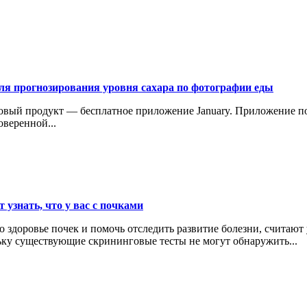
ля прогнозирования уровня сахара по фотографии еды
новый продукт — бесплатное приложение January. Приложение п
веренной...
 узнать, что у вас с почками
 здоровье почек и помочь отследить развитие болезни, считают
ьку существующие скрининговые тесты не могут обнаружить...