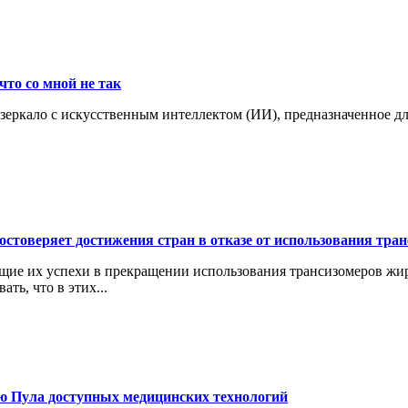
что со мной не так
 зеркало с искусственным интеллектом (ИИ), предназначенное д
остоверяет достижения стран в отказе от использования тр
щие их успехи в прекращении использования трансизомеров жи
ть, что в этих...
ю Пула доступных медицинских технологий