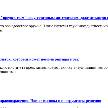
 "предвзятым" искусственным интеллектом, даже несмотря н
это обоюдоострое оружие. Такие системы улучшают диагностиче
...
леток, который может помочь разгадать рак
кого института представила новую технику визуализации, кото
ункциями...
здравоохранения. Новые вызовы и инструменты решения