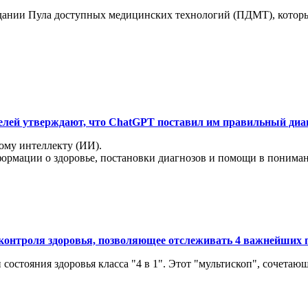
здании Пула доступных медицинских технологий (ПДМТ), которы
елей утверждают, что ChatGPT поставил им правильный диа
ому интеллекту (ИИ).
ации о здоровье, постановки диагнозов и помощи в понимании 
контроля здоровья, позволяющее отслеживать 4 важнейших 
состояния здоровья класса "4 в 1". Этот "мультископ", сочетающ