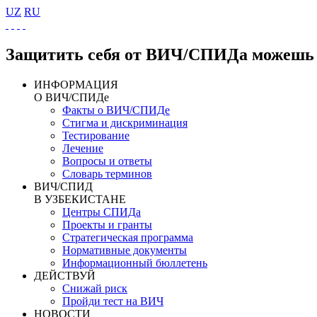
UZ
RU
Защитить себя от ВИЧ/СПИДа можешь 
ИНФОРМАЦИЯ
О ВИЧ/СПИДе
Факты о ВИЧ/СПИДе
Стигма и дискриминация
Тестирование
Лечение
Вопросы и ответы
Словарь терминов
ВИЧ/СПИД
В УЗБЕКИСТАНЕ
Центры СПИДа
Проекты и гранты
Стратегическая программа
Нормативные документы
Информационный бюллетень
ДЕЙСТВУЙ
Снижай риск
Пройди тест на ВИЧ
НОВОСТИ