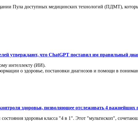
здании Пула доступных медицинских технологий (ПДМТ), которы
елей утверждают, что ChatGPT поставил им правильный диа
ому интеллекту (ИИ).
ации о здоровье, постановки диагнозов и помощи в понимании 
контроля здоровья, позволяющее отслеживать 4 важнейших 
состояния здоровья класса "4 в 1". Этот "мультископ", сочетающ