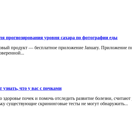
ля прогнозирования уровня сахара по фотографии еды
новый продукт — бесплатное приложение January. Приложение п
веренной...
 узнать, что у вас с почками
 здоровье почек и помочь отследить развитие болезни, считают
ьку существующие скрининговые тесты не могут обнаружить...