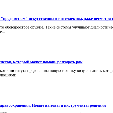
 "предвзятым" искусственным интеллектом, даже несмотря н
это обоюдоострое оружие. Такие системы улучшают диагностиче
...
леток, который может помочь разгадать рак
кого института представила новую технику визуализации, кото
ункциями...
здравоохранения. Новые вызовы и инструменты решения