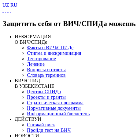
UZ
RU
Защитить себя от ВИЧ/СПИДа можешь 
ИНФОРМАЦИЯ
О ВИЧ/СПИДе
Факты о ВИЧ/СПИДе
Стигма и дискриминация
Тестирование
Лечение
Вопросы и ответы
Словарь терминов
ВИЧ/СПИД
В УЗБЕКИСТАНЕ
Центры СПИДа
Проекты и гранты
Стратегическая программа
Нормативные документы
Информационный бюллетень
ДЕЙСТВУЙ
Снижай риск
Пройди тест на ВИЧ
НОВОСТИ