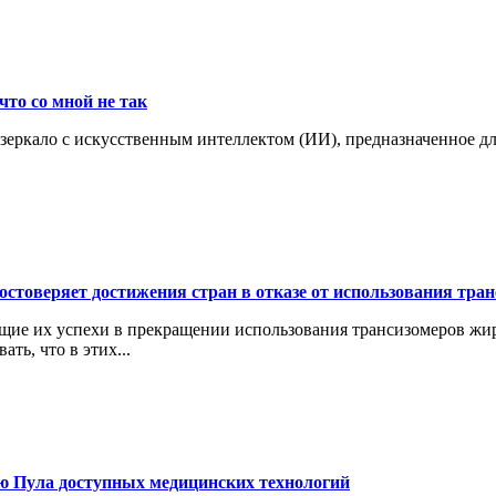
что со мной не так
 зеркало с искусственным интеллектом (ИИ), предназначенное д
остоверяет достижения стран в отказе от использования тр
щие их успехи в прекращении использования трансизомеров жи
ть, что в этих...
ю Пула доступных медицинских технологий