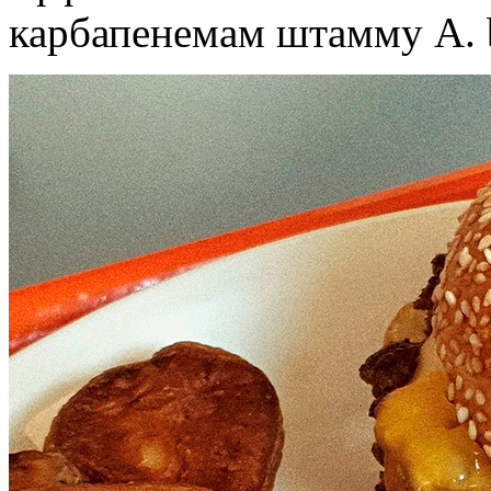
карбапенемам штамму A. 