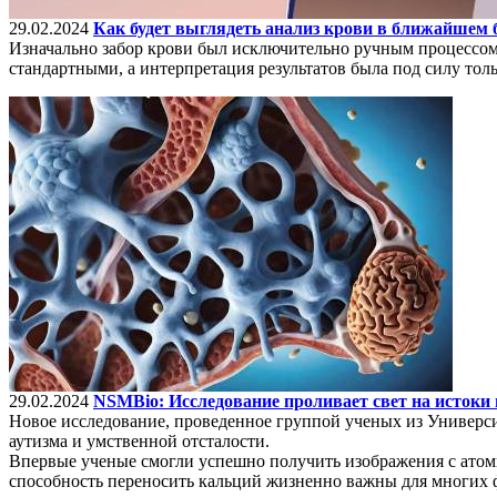
29.02.2024
Как будет выглядеть анализ крови в ближайшем
Изначально забор крови был исключительно ручным процессом,
стандартными, а интерпретация результатов была под силу то
29.02.2024
NSMBio: Исследование проливает свет на истоки
Новое исследование, проведенное группой ученых из Универс
аутизма и умственной отсталости.
Впервые ученые смогли успешно получить изображения с атомн
способность переносить кальций жизненно важны для многих ф