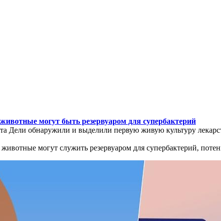
 животные могут быть резервуаром для супербактерий
а Дели обнаружили и выделили первую живую культуру лекарств
е животные могут служить резервуаром для супербактерий, поте