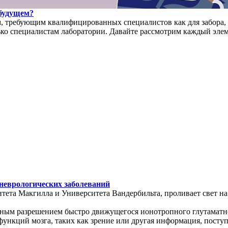
 будущем?
 требующим квалифицированных специалистов как для забора, т
лько специалистам лаборатории. Давайте рассмотрим каждый эле
 неврологических заболеваний
итета Макгилла и Университета Вандербильта, проливает свет 
ым разрешением быстро движущегося ионотропного глутаматного
ункций мозга, таких как зрение или другая информация, поступ