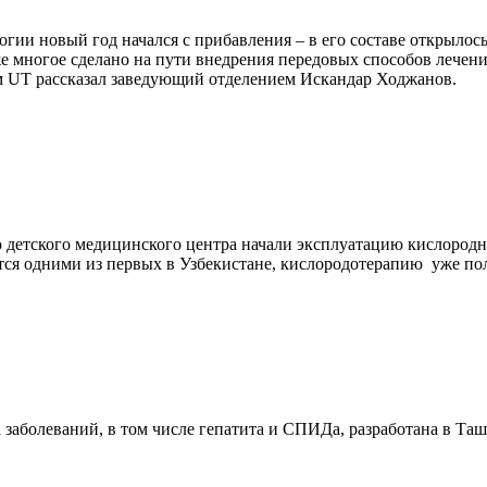
гии новый год начался с прибавления – в его составе открылос
 многое сделано на пути внедрения передовых способов лечения
м UT рассказал заведующий отделением Искандар Ходжанов.
 детского медицинского центра начали эксплуатацию кислород
тся одними из первых в Узбекистане, кислородотерапию уже пол
 заболеваний, в том числе гепатита и СПИДа, разработана в Та