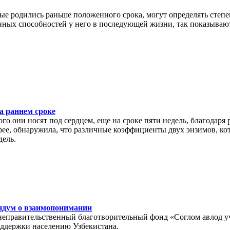
рые родились раньше положенного срока, могут определять сте
венных способностей у него в последующей жизни, так показыва
а раннем сроке
го они носят под сердцем, еще на сроке пяти недель, благодаря
рее, обнаружила, что различные коэффициенты двух энзимов, к
дель.
андум о взаимопонимании
еправительственный благотворительный фонд «Соглом авлод учу
ддержки населению Узбекистана.