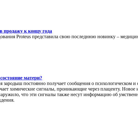
в продажу к концу года
вания Proteus представила свою последнюю новинку – медицинс
состояние матери?
тия зародыш постоянно получает сообщения о психологическом и
учает химические сигналы, проникающие через плаценту. Новое 
бнаружило, что эти сигналы также несут информацию об умствен
ждения.