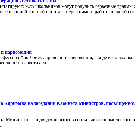
нерацию костной системы
татируют: 90% школьников могут получить серьезные травмы сп
егенерацией костной системы, перекосами в работе нервной си
 и наркомании
рофессора Хао Лэйем, провели исследования, в ходе которых был
оголю или наркотикам.
а Каримова на заседании Кабинета Министров, посвященном
та Министров – подведение итогов социально-экономического ра
д.