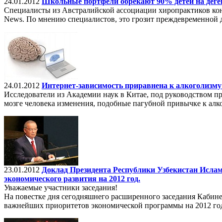
24.01.2012
Школьные портфели обрекают 90% детей на деге
Специалисты из Австралийской ассоциации хиропрактиков конс
News. По мнению специалистов, это грозит преждевременной д
24.01.2012
Интернет-зависимость приравнена к алкоголизму
Исследователи из Академии наук в Китае, под руководством п
мозге человека изменения, подобные пагубной привычке к алк
23.01.2012
Доклад Президента Республики Узбекистан Ислам
экономического развития на 2012 год.
Уважаемые участники заседания!
На повестке дня сегодняшнего расширенного заседания Кабине
важнейших приоритетов экономической программы на 2012 го