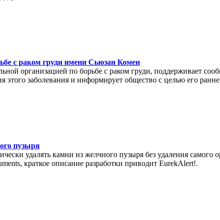
рьбе с раком груди имени Сьюзан Комен
ьной организацией по борьбе с раком груди, поддерживает соо
ния этого заболевания и информирует общество с целью его ранн
ного пузыря
чески удалять камни из желчного пузыря без удаления самого ор
uments, краткое описание разработки приводит EurekAlert!.