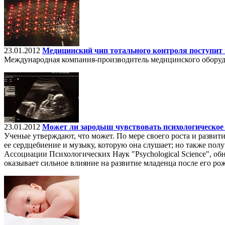
23.01.2012
Медицинский чип тотального контроля поступит 
Международная компания-производитель медицинского оборудо
23.01.2012
Может ли зародыш чувствовать психологическое 
Ученые утверждают, что может. По мере своего роста и разви
ее сердцебиение и музыку, которую она слушает; но также пол
Ассоциации Психологических Наук "Psychological Science", о
оказывает сильное влияние на развитие младенца после его ро