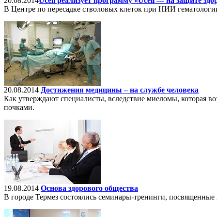
20.08.2014
​Ucell реализует программу «Ucell — на защите здо
В Центре по пересадке стволовых клеток при НИИ гематологи
20.08.2014
Достижения медицины – на службе человека
Как утверждают специалисты, вследствие миеломы, которая воз
почками.
19.08.2014
Основа здорового общества
В городе Термез состоялись семинары-тренинги, посвященные 