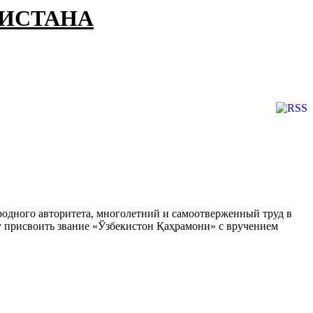
КИСТАНА
родного авторитета, многолетний и самоотверженный труд в
ду присвоить звание «Ўзбекистон Қаҳрамони» с вручением