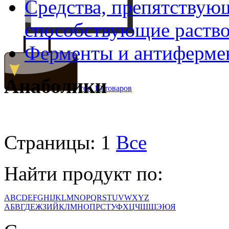
Средства, препятствую
способствующие раств
Ферменты и антиферме
Анаболики
топ 10 товаров
Страницы:
1
Все
Найти продукт по:
A
B
C
D
E
F
G
H
I
J
K
L
M
N
O
P
Q
R
S
T
U
V
W
X
Y
Z
А
Б
В
Г
Д
Е
Ж
З
И
Й
К
Л
М
Н
О
П
Р
С
Т
У
Ф
Х
Ц
Ч
Ш
Щ
Э
Ю
Я