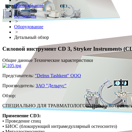
>
Оборудование
>
Ортопедия
>
Оборудование
>
Детальный обзор
Силовой инструмент CD 3, Stryker Instruments (
Общие данные
Технические характеристики
Представитель:
"Delrus Tashkent" OOO
Производитель:
ЗАО "Дельрус"
Обзор:
СПЕЦИАЛЬНО ДЛЯ ТРАВМАТОЛОГОВ! Прекрасно сбалансирова
Применение CD3:
• Проведение спиц
• БИОС (блокирующий интрамедуллярный остеосинтез)
• Металлостеосинтез