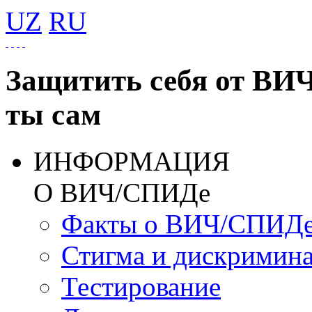
UZ
RU
Защитить себя от ВИ
ты сам
ИНФОРМАЦИЯ
О ВИЧ/СПИДе
Факты о ВИЧ/СПИД
Стигма и дискримин
Тестирование