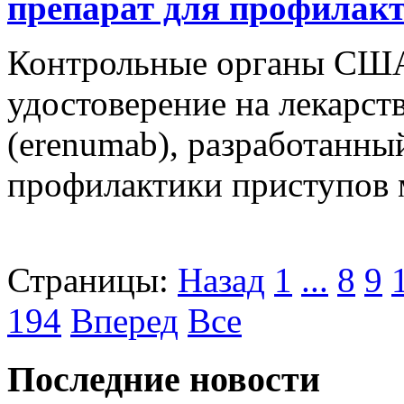
препарат для профилак
Контрольные органы США
удостоверение на лекарст
(erenumab), разработанн
профилактики приступов 
Страницы:
Назад
1
...
8
9
194
Вперед
Все
Последние новости