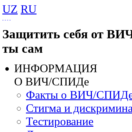
UZ
RU
Защитить себя от ВИ
ты сам
ИНФОРМАЦИЯ
О ВИЧ/СПИДе
Факты о ВИЧ/СПИД
Стигма и дискримин
Тестирование