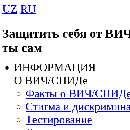
UZ
RU
Защитить себя от ВИ
ты сам
ИНФОРМАЦИЯ
О ВИЧ/СПИДе
Факты о ВИЧ/СПИД
Стигма и дискримин
Тестирование