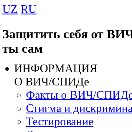
UZ
RU
Защитить себя от ВИ
ты сам
ИНФОРМАЦИЯ
О ВИЧ/СПИДе
Факты о ВИЧ/СПИД
Стигма и дискримин
Тестирование