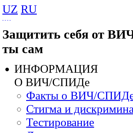
UZ
RU
Защитить себя от ВИ
ты сам
ИНФОРМАЦИЯ
О ВИЧ/СПИДе
Факты о ВИЧ/СПИД
Стигма и дискримин
Тестирование