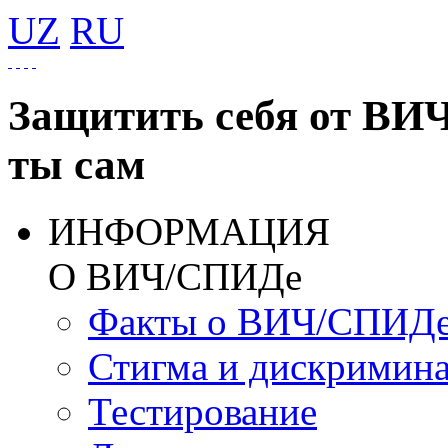
UZ
RU
Защитить себя от ВИ
ты сам
ИНФОРМАЦИЯ
О ВИЧ/СПИДе
Факты о ВИЧ/СПИД
Стигма и дискримин
Тестирование