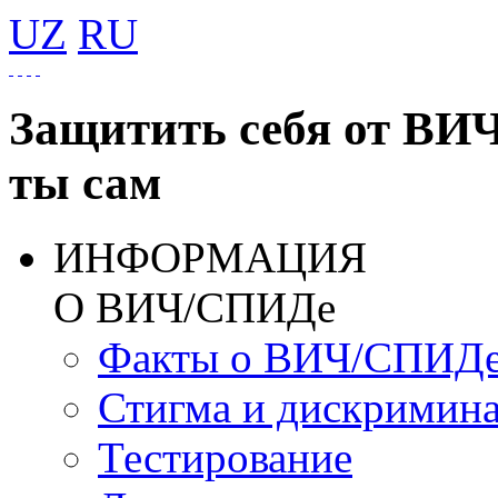
UZ
RU
Защитить себя от ВИ
ты сам
ИНФОРМАЦИЯ
О ВИЧ/СПИДе
Факты о ВИЧ/СПИД
Стигма и дискримин
Тестирование