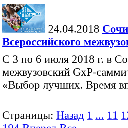
24.04.2018
Сочи
Всероссийского межвузо
С 3 по 6 июля 2018 г. в С
межвузовский GxP-самми
«Выбор лучших. Время вп
Страницы:
Назад
1
...
11
1
194
Вперед
Все