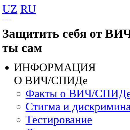
UZ
RU
Защитить себя от ВИ
ты сам
ИНФОРМАЦИЯ
О ВИЧ/СПИДе
Факты о ВИЧ/СПИД
Стигма и дискримин
Тестирование