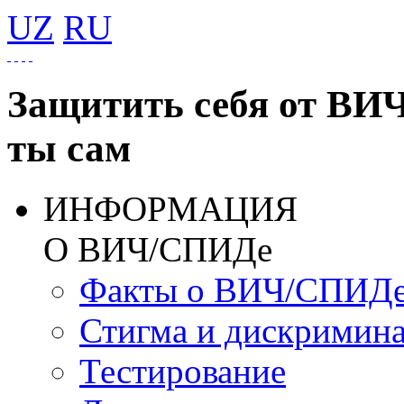
UZ
RU
Защитить себя от ВИ
ты сам
ИНФОРМАЦИЯ
О ВИЧ/СПИДе
Факты о ВИЧ/СПИД
Стигма и дискримин
Тестирование