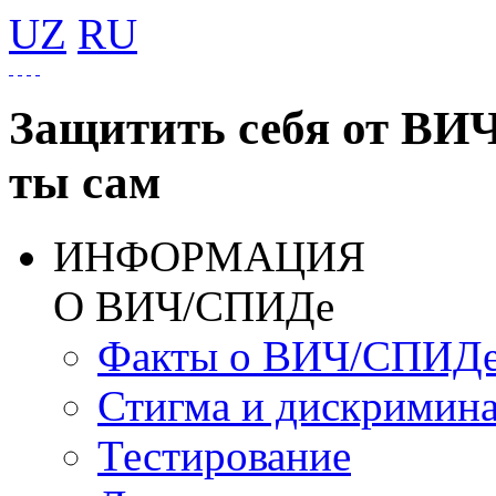
UZ
RU
Защитить себя от ВИ
ты сам
ИНФОРМАЦИЯ
О ВИЧ/СПИДе
Факты о ВИЧ/СПИД
Стигма и дискримин
Тестирование