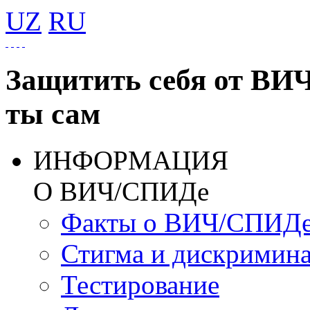
UZ
RU
Защитить себя от ВИ
ты сам
ИНФОРМАЦИЯ
О ВИЧ/СПИДе
Факты о ВИЧ/СПИД
Стигма и дискримин
Тестирование