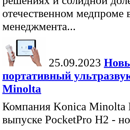
решениях и солидной дол
отечественном медпроме 
менеджмента...
25.09.2023
Новы
портативный ультразвук
Minolta
Компания Konica Minolta H
выпуске PocketPro H2 - н