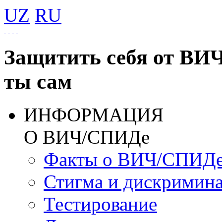
UZ
RU
Защитить себя от ВИ
ты сам
ИНФОРМАЦИЯ
О ВИЧ/СПИДе
Факты о ВИЧ/СПИД
Стигма и дискримин
Тестирование