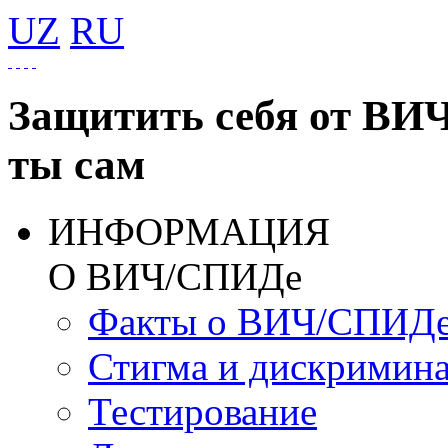
UZ
RU
Защитить себя от ВИ
ты сам
ИНФОРМАЦИЯ
О ВИЧ/СПИДе
Факты о ВИЧ/СПИД
Стигма и дискримин
Тестирование