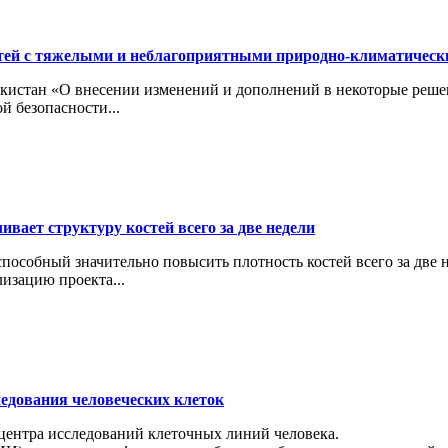
тей с тяжелыми и неблагоприятными природно-климатичес
кистан «О внесении изменений и дополнений в некоторые реше
й безопасности...
вает структуру костей всего за две недели
особный значительно повысить плотность костей всего за две н
изацию проекта...
ледования человеческих клеток
 центра исследований клеточных линий человека.