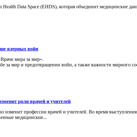
 Health Data Space (EHDS), которая объединит медицинские да
ние ядерных войн
«Врачи мира за мир».
ьбе за мир и предотвращении войн, а также важности мирного с
изменит роли врачей и учителей
ьно изменит профессии врачей и учителей. Во время выступлени
венные медицинские...