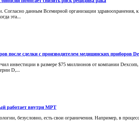
 биопсии помогает снизить риск рецидива рака
 Согласно данным Всемирной организации здравоохранения, к 2
гда эта...
аров после сделки с производителем медицинских приборов D
лучил инвестиции в размере $75 миллионов от компании Dexcom
рии D,...
рый работает внутри МРТ
нологии, безусловно, есть свои ограничения. Например, в проце