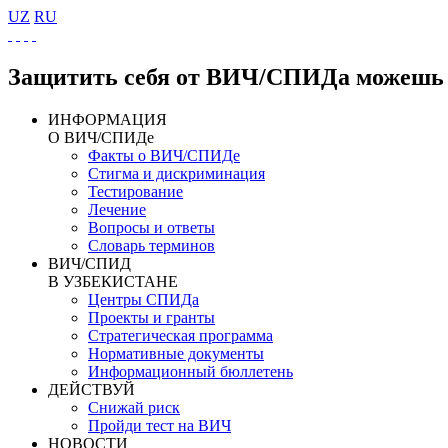
UZ
RU
Защитить себя от ВИЧ/СПИДа можешь 
ИНФОРМАЦИЯ
О ВИЧ/СПИДе
Факты о ВИЧ/СПИДе
Стигма и дискриминация
Тестирование
Лечение
Вопросы и ответы
Словарь терминов
ВИЧ/СПИД
В УЗБЕКИСТАНЕ
Центры СПИДа
Проекты и гранты
Стратегическая программа
Нормативные документы
Информационный бюллетень
ДЕЙСТВУЙ
Снижай риск
Пройди тест на ВИЧ
НОВОСТИ